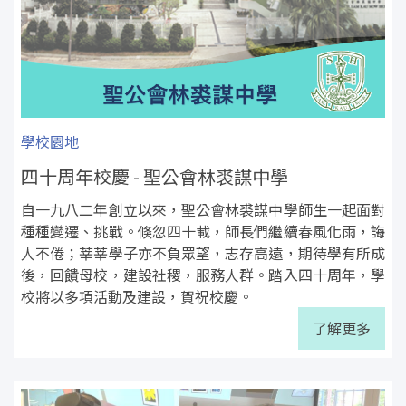
學校園地
四十周年校慶 - 聖公會林裘謀中學
自一九八二年創立以來，聖公會林裘謀中學師生一起面對
種種變遷、挑戰。倏忽四十載，師長們繼續春風化雨，誨
人不倦；莘莘學子亦不負眾望，志存高遠，期待學有所成
後，回饋母校，建設社稷，服務人群。踏入四十周年，學
校將以多項活動及建設，賀祝校慶。
了解更多