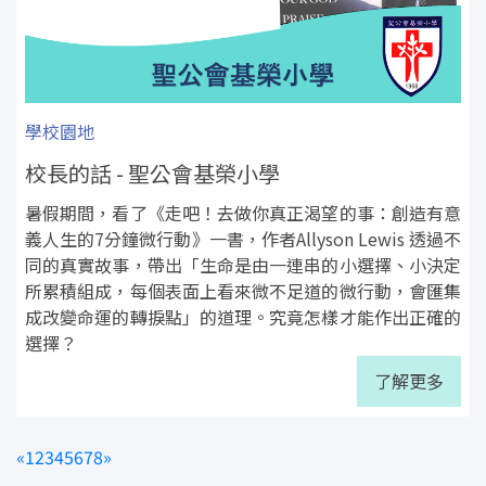
學校園地
校長的話 - 聖公會基榮小學
暑假期間，看了《走吧！去做你真正渴望的事：創造有意
義人生的7分鐘微行動》一書，作者Allyson Lewis 透過不
同的真實故事，帶出「生命是由一連串的小選擇、小決定
所累積組成，每個表面上看來微不足道的微行動，會匯集
成改變命運的轉捩點」的道理。究竟怎樣才能作出正確的
選擇？
了解更多
«
1
2
3
4
5
6
7
8
»