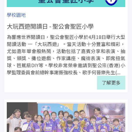
學校園地
大玩西遊閲讀日 - 聖公會聖匠小學
為響應世界閱讀日，聖公會聖匠小學於4月18日舉行大型
閱讀活動 一「大玩西遊」。當天活動十分豐富和精彩，
尤如嘉年華會般熱鬧，活動包括了嘉賓分享和表演、抽
獎、頒獎、攤位遊戲、作家講座、魔術表演、即席扭氣
球、芭蕉扇DIY等。學校非常榮幸邀請到聖公宗(香港)小
學監理委員會前總幹事謝振強校長、歌手何晉樂先生(...
了解更多