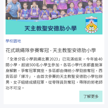
學校園地
花式跳繩隊參賽奪冠 - 天主教聖安德肋小學
「全港分區小學跳繩比賽2023」已完滿結束，今年逾40
間小學，超過500名小學生參加。各區小學代表都盡施渾
身解數，爭奪冠軍寶座。多區都由傳統小學勁旅奪冠，西
貢區卻「爆冷」，由首次參賽的天主教聖安德肋小學包辦
男、女子組總成績冠軍。從零隊員到奪冠，帶隊的郭老師
功不可沒。
了解更多