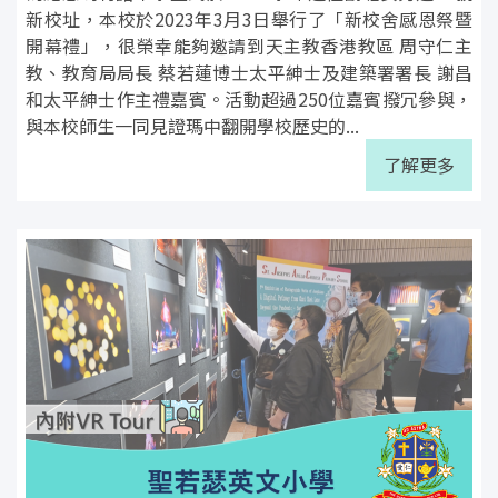
新校址，本校於2023年3月3日舉行了「新校舍感恩祭暨
開幕禮」，很榮幸能夠邀請到天主教香港教區 周守仁主
教、教育局局長 蔡若蓮博士太平紳士及建築署署長 謝昌
和太平紳士作主禮嘉賓。活動超過250位嘉賓撥冗參與，
與本校師生一同見證瑪中翻開學校歷史的...
了解更多