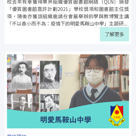
校去年有幸獲得業界組織優質圖書館網絡（QLN）頒發
「優質圖書館嘉許計劃2021」學校獎項和圖書館主任獎
項，隨後亦獲該組織邀請在會展舉辦的學與教博覽主講
「不以善小而不為：疫情下的明愛馬鞍山中學」主題研...
了解更多