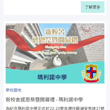
了解更多
學校園地
新校舍感恩祭暨開幕禮 - 瑪利諾中學
為紀念瑪利諾中學正式於22-23學年遷往觀塘安秀道27號