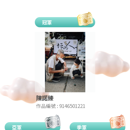
冠軍
陳諾臻
作品編號 : 9146501221
亞軍
季軍