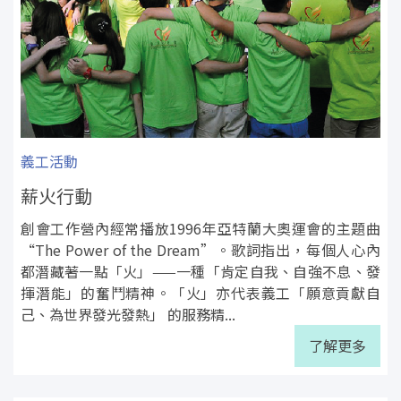
義工活動
薪火行動
創會工作營內經常播放1996年亞特蘭大奧運會的主題曲
“The Power of the Dream”。歌詞指出，每個人心內
都潛藏著一點「火」——一種「肯定自我、自強不息、發
揮潛能」的奮鬥精神。「火」亦代表義工「願意貢獻自
己、為世界發光發熱」 的服務精...
了解更多