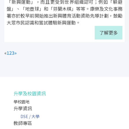
「新興運動」，而且更受到世界組織認可；例如「躲避
盤」、「地壺球」和「芬蘭木棋」等等。康樂及文化事務
署亦於較早前開始推出新興體育活動資助先導計劃，鼓勵
大眾市民認識和嘗試體驗新興運動。
了解更多
«
1
2
3
»
升學及校園資訊
學校園地
升學資訊
DSE / 大學
教師專區