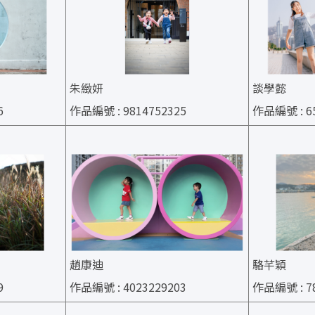
朱緻妍
談學懿
6
作品編號 : 9814752325
作品編號 : 65
趙康迪
駱芊穎
9
作品編號 : 4023229203
作品編號 : 78