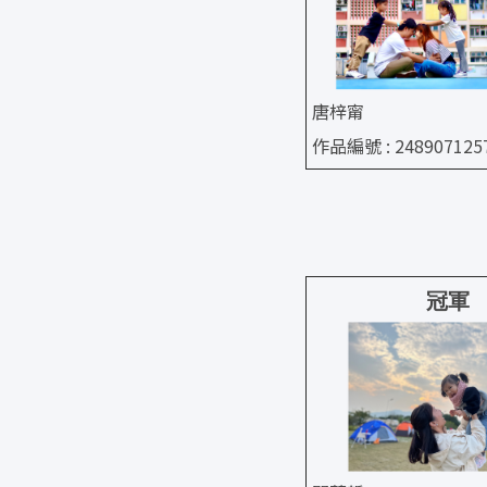
唐梓甯
作品編號 : 248907125
冠軍