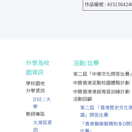
作品編號 : 435158424
升學及校
活動/比賽
園資訊
第二屆「中華文化問答比賽
中銀香港足動校園體驗計劃
學校園地
升學資訊
中銀香港港超青苗訓練計劃
活動回顧
DSE / 大
學
第二屆 「香港歷史文化
教師專區
識」問答比賽
大灣區資
「香港醫療服務知多D問
訊
比賽」