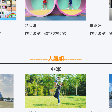
趙康迪
朱緻妍
7
作品編號 : 4023229203
作品編號 : 98
----------人氣組----------
亞軍