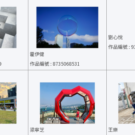
劉心悅
作品編號 : 93
霍伊健
9
作品編號 : 8735068531
梁寧芝
王樂