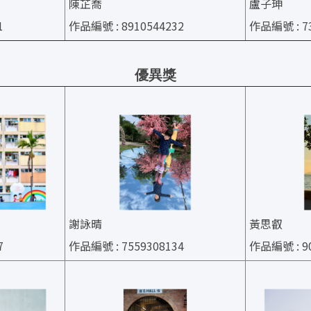
陳芷喬
盧子珅
1
作品編號 : 8910544232
作品編號 : 73
優異獎
謝詠晴
黃思叡
7
作品編號 : 7559308134
作品編號 : 90