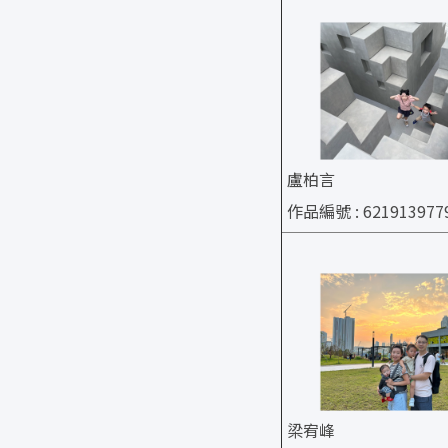
盧柏言
作品編號 : 621913977
梁宥峰