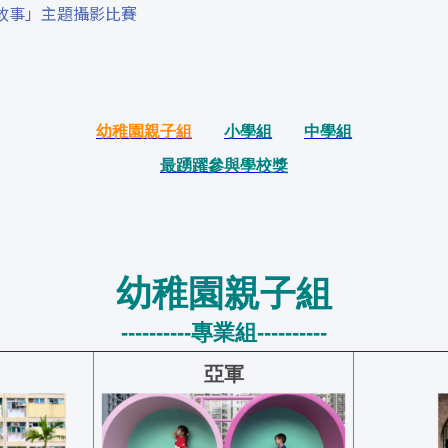
故事」主題攝影比賽
幼稚園親子組
小學組
中學組
最踴躍參與學校獎
幼稚園親子組
----------專業組----------
亞軍