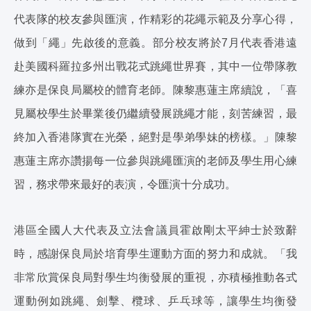
代表隊的校友參與匯演，作精彩的花繩示範及分享心得，
做到「繩」先啟後的意義。部分校友將於7月代表香港遠
赴美國科羅拉多州出戰花式跳繩世界賽，其中一位帶隊教
練亦是保良局屬校的體育老師。陳黎惠蓮主席續說，「喜
見屬校學生於畢業後仍繼續發展跳繩才能，刻苦練習，最
終加入香港隊實在光榮，絕對是學弟學妹的榜樣。」陳黎
惠蓮主席亦讚揚每一位參與跳繩匯演的老師及學生用心練
習，務求帶來最好的表演，令匯演十分成功。
港區全國人大代表及立法會議員霍啟剛太平紳士於致辭
時，感謝保良局於培育學生運動方面的努力和成就。「我
非常欣賞保良局對學生均衡發展的重視，亦積極推動各式
運動例如跳繩、劍擊、欖球、乒乓球等，讓學生均衡發