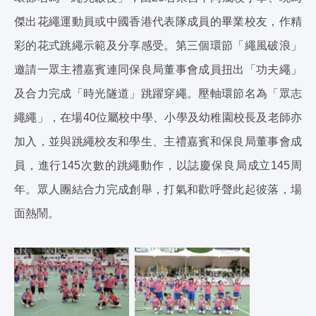
傑出花繩運動員或中國香港代表隊成員的畢業校友，作精
彩的花式跳繩示範及分享感受。第三個環節「繩風破浪」
邀請一眾主禮嘉賓連同保良局董事會成員扭出「功夫繩」
及合力完成「時光隧道」跳躍穿繩。壓軸環節名為「眾志
繩繩」，在場40位屬校中學、小學及幼稚園校長及老師亦
加入，並與跳繩校友和學生、主禮嘉賓和保良局董事會成
員，進行145次數的跳繩動作，以誌慶保良局成立145周
年。眾人團結合力完成創舉，打氣和歡呼聲此起彼落，場
面熱鬧。