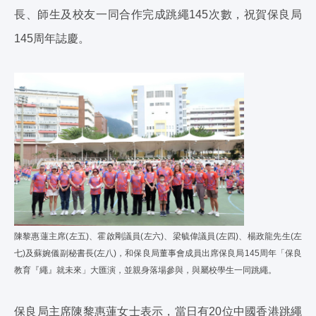
長、師生及校友一同合作完成跳繩145次數，祝賀保良局
145周年誌慶。
陳黎惠蓮主席(左五)、霍啟剛議員(左六)、梁毓偉議員(左四)、楊政龍先生(左
七)及蘇婉儀副秘書長(左八)，和保良局董事會成員出席保良局145周年「保良
教育『繩』就未來」大匯演，並親身落場參與，與屬校學生一同跳繩。
保良局主席陳黎惠蓮女士表示，當日有20位中國香港跳繩