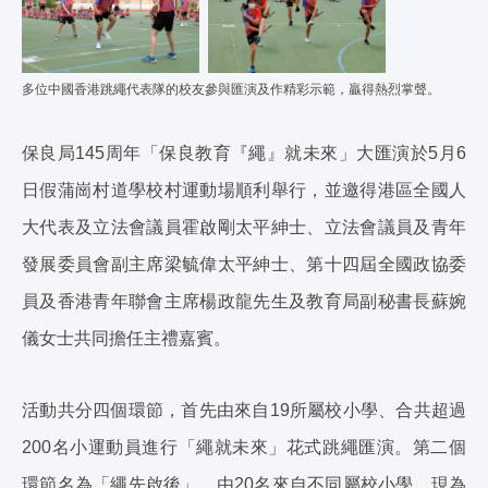
多位中國香港跳繩代表隊的校友參與匯演及作精彩示範，贏得熱烈掌聲。
保良局145周年「保良教育『繩』就未來」大匯演於5月6
日假蒲崗村道學校村運動場順利舉行，並邀得港區全國人
大代表及立法會議員霍啟剛太平紳士、立法會議員及青年
發展委員會副主席梁毓偉太平紳士、第十四屆全國政協委
員及香港青年聯會主席楊政龍先生及教育局副秘書長蘇婉
儀女士共同擔任主禮嘉賓。
活動共分四個環節，首先由來自19所屬校小學、合共超過
200名小運動員進行「繩就未來」花式跳繩匯演。第二個
環節名為「繩先啟後」，由20名來自不同屬校小學、現為