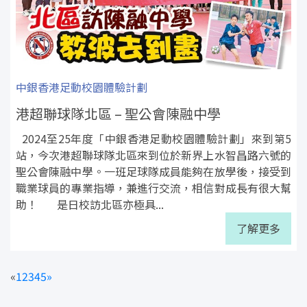
中銀香港足動校園體驗計劃
港超聯球隊北區 – 聖公會陳融中學
2024至25年度「中銀香港足動校園體驗計劃」來到第5
站，今次港超聯球隊北區來到位於新界上水智昌路六號的
聖公會陳融中學。一班足球隊成員能夠在放學後，接受到
職業球員的專業指導，兼進行交流，相信對成長有很大幫
助！ 是日校訪北區亦極具...
了解更多
«
1
2
3
4
5
»