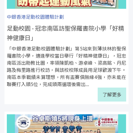
中銀香港足動校園體驗計劃
足動校園 - 冠忠南區訪聖保羅書院小學「好精
神健康日」
「中銀香港足動校園體驗計劃」第5站來到薄扶林的聖保
羅書院小學，適逢學校當日舉行「好精神健康日」，冠忠
南區派出助教比圖，率領陳凱柏、游卓峰、梁高銘、丹尼
路及梅里路進行校訪，與該校校隊成員用足球歡渡下午。
南區本季戰績未算理想，所有盃賽俱無緣4強，亦未能在
聯賽打入頭5位，完成頭兩循環後需出...
了解更多