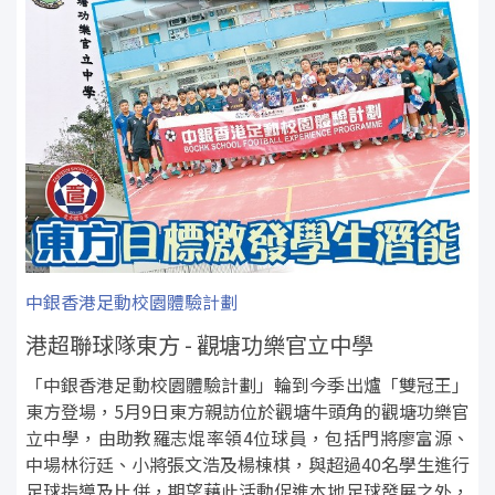
中銀香港足動校園體驗計劃
港超聯球隊東方 - 觀塘功樂官立中學
「中銀香港足動校園體驗計劃」輪到今季出爐「雙冠王」
東方登場，5月9日東方親訪位於觀塘牛頭角的觀塘功樂官
立中學，由助教羅志焜率領4位球員，包括門將廖富源、
中場林衍廷、小將張文浩及楊棟棋，與超過40名學生進行
足球指導及比併，期望藉此活動促進本地足球發展之外，