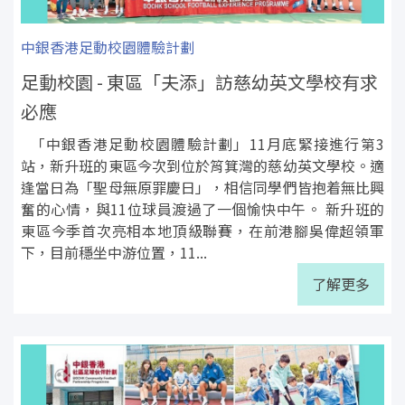
中銀香港足動校園體驗計劃
足動校園 - 東區「夫添」訪慈幼英文學校有求
必應
「中銀香港足動校園體驗計劃」11月底緊接進行第3
站，新升班的東區今次到位於筲箕灣的慈幼英文學校。適
逢當日為「聖母無原罪慶日」，相信同學們皆抱着無比興
奮的心情，與11位球員渡過了一個愉快中午。 新升班的
東區今季首次亮相本地頂級聯賽，在前港腳吳偉超領軍
下，目前穩坐中游位置，11...
了解更多