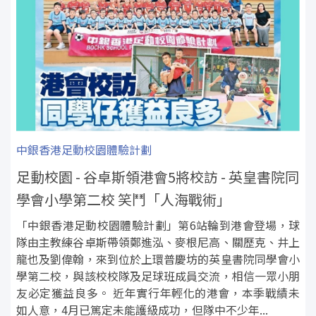
中銀香港足動校園體驗計劃
足動校園 - 谷卓斯領港會5將校訪 - 英皇書院同
學會小學第二校 笑鬥「人海戰術」
「中銀香港足動校園體驗計劃」第6站輪到港會登場，球
隊由主教練谷卓斯帶領鄭進泓、麥根尼高、關歷克、井上
龍也及劉偉翰，來到位於上環普慶坊的英皇書院同學會小
學第二校，與該校校隊及足球班成員交流，相信一眾小朋
友必定獲益良多。 近年實行年輕化的港會，本季戰績未
如人意，4月已篤定未能護級成功，但隊中不少年...