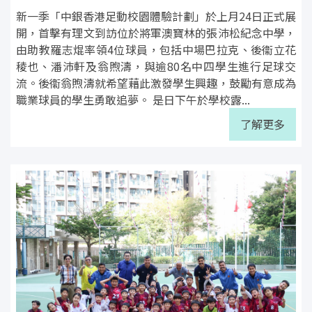
新一季「中銀香港足動校園體驗計劃」於上月24日正式展
開，首擊有理文到訪位於將軍澳寶林的張沛松紀念中學，
由助教羅志焜率領4位球員，包括中場巴拉克、後衞立花
稜也、潘沛軒及翁煦濤，與逾80名中四學生進行足球交
流。後衞翁煦濤就希望藉此激發學生興趣，鼓勵有意成為
職業球員的學生勇敢追夢。 是日下午於學校露...
了解更多