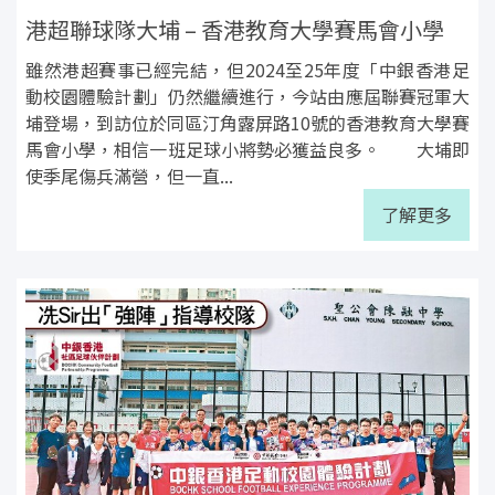
港超聯球隊大埔 – 香港教育大學賽馬會小學
雖然港超賽事已經完結，但2024至25年度「中銀香港足
動校園體驗計劃」仍然繼續進行，今站由應屆聯賽冠軍大
埔登場，到訪位於同區汀角露屏路10號的香港教育大學賽
馬會小學，相信一班足球小將勢必獲益良多。 大埔即
使季尾傷兵滿營，但一直...
了解更多