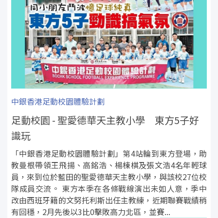
中銀香港足動校園體驗計劃
足動校園 - 聖愛德華天主教小學 東方5子好
識玩
「中銀香港足動校園體驗計劃」第4站輪到東方登場，助
教曼根帶領王飛揚、高銘浩、楊棟棋及張文浩4名年輕球
員，來到位於藍田的聖愛德華天主教小學，與該校27位校
隊成員交流。 東方本季在各條戰線演出未如人意，季中
改由西班牙籍的文努托利斯出任主教練，近期聯賽戰績稍
有回穩，2月先後以3比0擊敗高力北區，並賽...