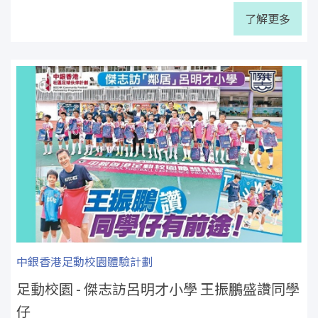
了解更多
中銀香港足動校園體驗計劃
足動校園 - 傑志訪呂明才小學 王振鵬盛讚同學
仔