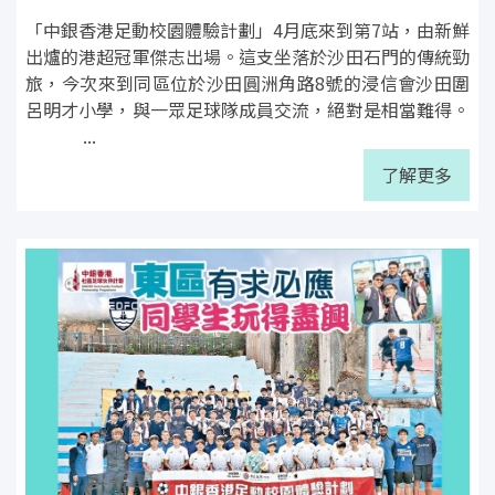
「中銀香港足動校園體驗計劃」4月底來到第7站，由新鮮
出爐的港超冠軍傑志出場。這支坐落於沙田石門的傳統勁
旅，今次來到同區位於沙田圓洲角路8號的浸信會沙田圍
呂明才小學，與一眾足球隊成員交流，絕對是相當難得。
...
了解更多