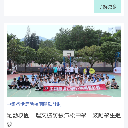
了解更多
中銀香港足動校園體驗計劃
足動校園 理文造訪張沛松中學 鼓勵學生追
夢