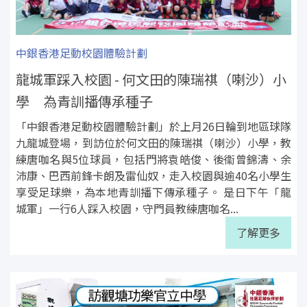
中銀香港足動校園體驗計劃
龍城軍踩入校園 - 何文田的陳瑞祺（喇沙）小
學 為青訓播傳承種子
「中銀香港足動校園體驗計劃」於上月26日輪到地區球隊
九龍城登場，到訪位於何文田的陳瑞祺（喇沙）小學，教
練唐咖名與5位球員，包括門將袁皓俊、後衞曾錦濤、余
沛康、巴西前鋒卡朗及雷仙奴，走入校園與逾40名小學生
享受足球樂，為本地青訓播下傳承種子。 是日下午「龍
城軍」一行6人踩入校園，守門員教練唐咖名...
了解更多