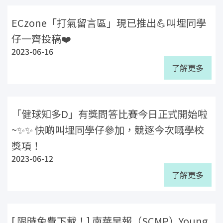
ECzone「打氣留言區」現已推出💪叫埋同學
仔一齊投稿❤️
2023-06-16
了解更多
「健球知多D」有獎問答比賽今日正式開始啦
~✨✨ 快啲叫埋同學仔參加，競逐今次嘅學校
獎項！
2023-06-12
了解更多
[ 限時免費下載！] 南華早報（SCMP）Young