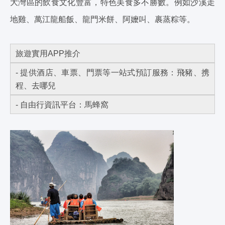
大灣區的飲食文化豐富，特色美食多不勝數。例如沙溪走
地雞、萬江龍船飯、龍門米餅、阿嬤叫、裹蒸粽等。
旅遊實用APP推介
- 提供酒店、車票、門票等一站式預訂服務：飛豬、携
程、去哪兒
- 自由行資訊平台：馬蜂窩