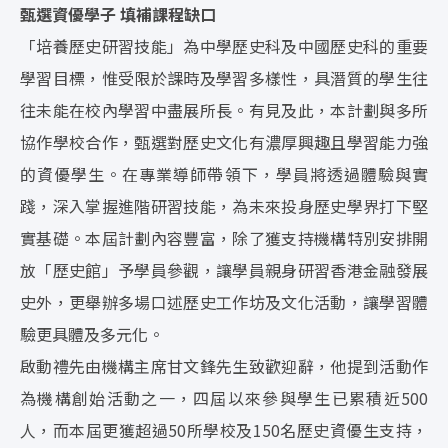
甄選資優學子 填補課程缺口
「培養歷史研習技能」為中學歷史科及中國歷史科的重要
學習目標，惟受限於課時及學習多樣性，具潛質的學生往
往未能在校內學習中盡展所長。有見及此，本計劃與多所
協作學校合作，甄選對歷史文化有濃厚興趣且學習能力強
的資優學生。在專業導師帶領下，學員將透過體驗與實
踐，深入掌握進階研習技能，為未來投身歷史學界打下堅
實基礎。本屆計劃內容豐富，除了獲支持機構特別安排開
放「歷史館」予學員參觀，讓學員親身研習香港金融發展
史外，更舉辦多場口述歷史工作坊及文化活動，讓學習體
驗更具體及多元化。
啟動禮先由機構主席甘文鋒先生致歡迎辭，他提到活動作
為機構創始活動之一，四屆以來參與學生已累積近500
人，而本屆更獲超過50所學校及150名歷史資優生支持，