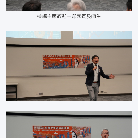
機構主席歡迎一眾嘉賓及師生