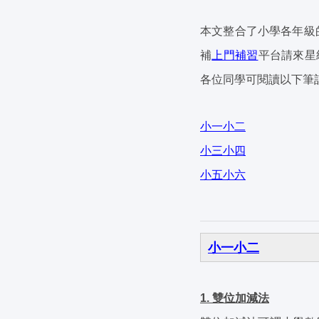
本文整合了小學各年級的
補
上門補習
平台請來星
各位同學可閱讀以下筆
小一小二
小三小四
小五小六
小一小二
1. 雙位加減法