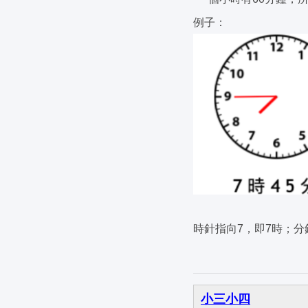
例子：
時針指向7，即7時；分
小三小四