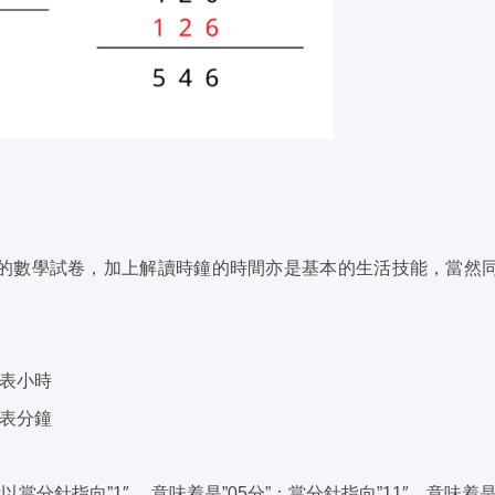
的數學試卷，加上解讀時鐘的時間亦是基本的生活技能，當然
代表小時
代表分鐘
當分針指向”1″ ，意味着是”05分”；當分針指向”11″，意味着是”