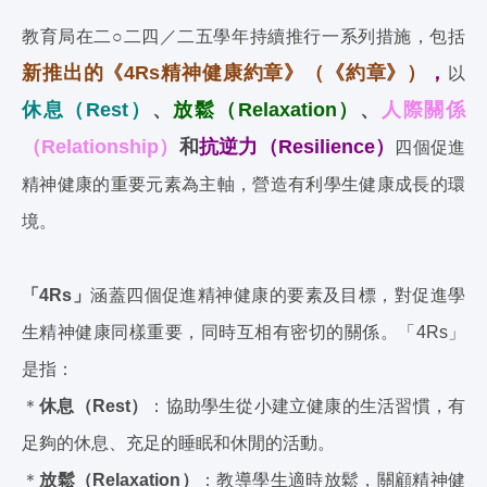
教育局在二○二四／二五學年持續推行一系列措施，包括
新推出的《4Rs精神健康約章》（《約章》）
，
以
休息（Rest）
、
放鬆（Relaxation）
、
人際關係
（Relationship）
和
抗逆力（Resilience）
四個促進
精神健康的重要元素為主軸，營造有利學生健康成長的環
境。
「4Rs」
涵蓋四個促進精神健康的要素及目標，對促進學
生精神健康同樣重要，同時互相有密切的關係。「4Rs」
是指：
＊
休息（Rest）
：協助學生從小建立健康的生活習慣，有
足夠的休息、充足的睡眠和休閒的活動。
＊
放鬆（Relaxation）
：教導學生適時放鬆，關顧精神健