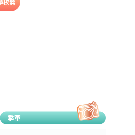
學校獎
季軍