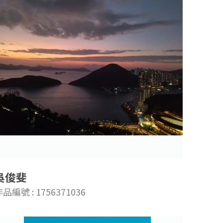
吳俊斐
品編號 : 1756371036