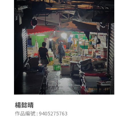
楊懿晴
作品編號 : 9405275763