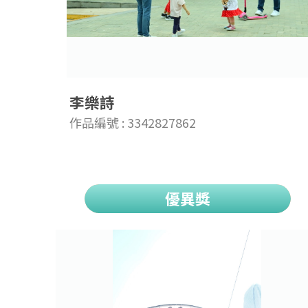
李樂詩
作品編號 : 3342827862
優異獎