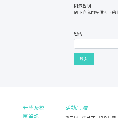
同意聲明
閣下向我們提供閣下的個
密碼
登入
升學及校
活動/比賽
園資訊
第二屆「中華文化問答比賽