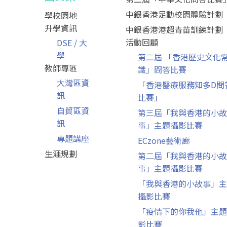
中銀香港足動校園體驗計劃
學校園地
升學資訊
中銀香港港超青苗訓練計劃
活動回顧
DSE / 大
學
第二屆 「香港歷史文化
教師專區
識」問答比賽
大灣區資
「香港醫療服務知多D問
訊
比賽」
自貿區資
第三屆「我與香港的小故
訊
事」主題攝影比賽
專題講座
ECzone藝術廊
生涯規劃
第二屆「我與香港的小故
事」主題攝影比賽
「我與香港的小故事」主
攝影比賽
「疫情下的你我他」主題
影比賽