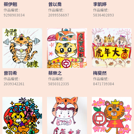
蔡伊翹
曾以喬
李凱婷
作品編號 :
作品編號 :
作品編號 :
9298903034
2099556697
5836402893
曾羽希
蔡樂之
梅斐然
作品編號 :
作品編號 :
作品編號 :
2039342261
5850312335
8471739384