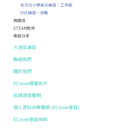
全方位小學英文練習、工作紙
DSE練習、攻略
興趣班
STEAM教育
專題分享
大灣區專區
聯絡我們
關於我們
ECzone版權告示
私隱政策聲明
個人資料收集聲明 (ECzone會員)
ECzone會員條款