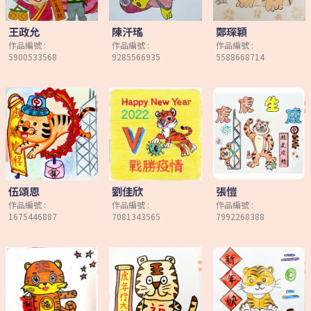
王政允
陳汘瑤
鄭琛穎
作品編號 :
作品編號 :
作品編號 :
5900533568
9285566935
5588668714
伍頌恩
劉佳欣
張愷
作品編號 :
作品編號 :
作品編號 :
1675446887
7081343565
7992268388