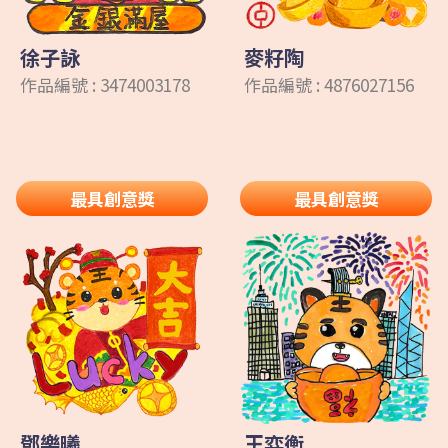
徐子詠
麥籽陶
作品編號 : 3474003178
作品編號 : 4876027156
最具創意獎
最具創意獎
鄧樂曦
王弈衡