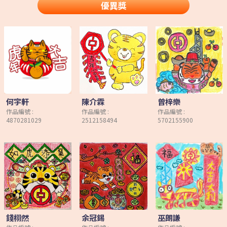
優異獎
何宇軒
陳介霖
曾梓樂
作品編號 :
作品編號 :
作品編號 :
4870281029
2512158494
5702155900
錢栩然
余冠錫
巫朗謙