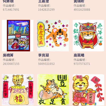
何㚵頤
王嘉澄
黃靖昕
作品編號 :
作品編號 :
作品編號 :
6714417691
1042825299
4931625888
吳曉菁
李貝凝
高苠曦
作品編號 :
作品編號 :
作品編號 :
2633087155
5009321052
9737573271