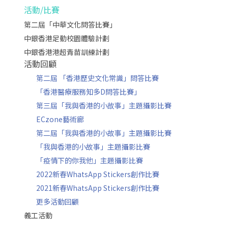
活動/比賽
第二屆「中華文化問答比賽」
中銀香港足動校園體驗計劃
中銀香港港超青苗訓練計劃
活動回顧
第二屆 「香港歷史文化常識」問答比賽
「香港醫療服務知多D問答比賽」
第三屆「我與香港的小故事」主題攝影比賽
ECzone藝術廊
第二屆「我與香港的小故事」主題攝影比賽
「我與香港的小故事」主題攝影比賽
「疫情下的你我他」主題攝影比賽
2022新春WhatsApp Stickers創作比賽
2021新春WhatsApp Stickers創作比賽
更多活動回顧
義工活動