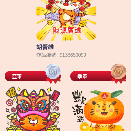
胡晉維
作品編號 : 9133650099
亞軍
季軍