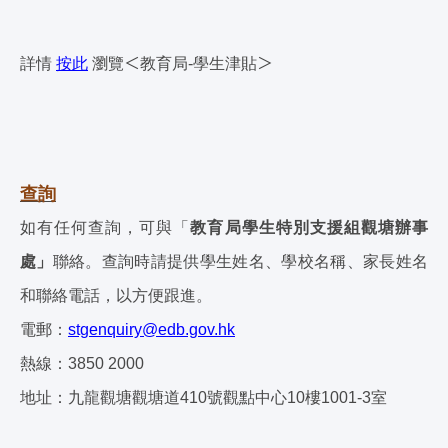
＜
＞
詳情
按此
瀏覽
教育局-學生津貼
查詢
如有任何查詢，可與「
教育局學生特別支援組觀塘辦事
處」
聯絡。查詢時請提供學生姓名、學校名稱、家長姓名
和聯絡電話，以方便跟進。
電郵：
stgenquiry@edb.gov.hk
熱線：3850 2000
地址：九龍觀塘觀塘道410號觀點中心10樓1001-3室