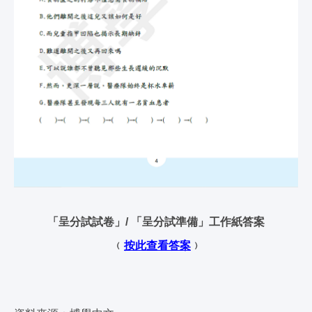
「呈分試試卷」/ 「呈分試準備」工作紙答案
﹙
按此查看答案
﹚