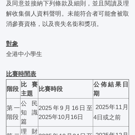
及同意並接納下列條款及細則，並且閱讀及理
解收集個人資料聲明。未能符合者可能會被取
消參賽資格，以及喪失名銜和獎項。
對象
全港中小學生
比賽時間表
比賽
公佈結果日
階段
比賽時段
主題
期
公民
2025年11月
第一
2025年9月16日至
知識
階段
2025年10月16日
4日或之前
篇
理財
2025年12月