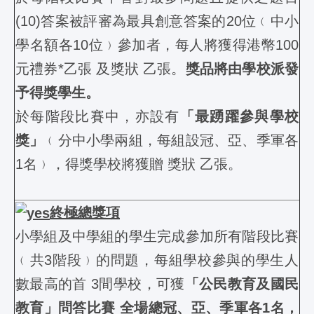
(10)答案被評審為最具創意答案的20位﹙中小
學名額各10位﹚參加者，每人將獲得港幣100
元禮券*乙張 及獎狀 乙張。
獎品將由學校派發
予得獎學生。
於每階段比賽中，亦設有
「最踴躍參與學校
獎」
﹙分中小學兩組，每組設冠、亞、季軍各
1名﹚，得獎學校將獲贈 獎狀 乙張。
終極總獎項
小學組及中學組的學生完成參加所有階段比賽
﹙共3階段﹚的問題，每組學校參與的學生人
數最高的首 3間學校，可獲
「公民教育及國民
教育」問答比賽 全場總冠、亞、季軍各1名，