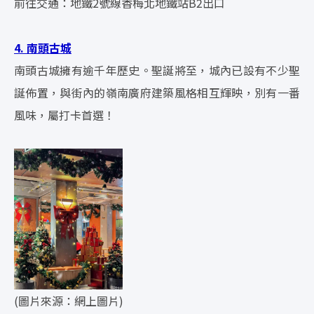
前往交通：地鐵2號線香梅北地鐵站B2出口
4. 南頭古城
南頭古城擁有逾千年歷史。聖誕將至，城內已設有不少聖
誕佈置，與街內的嶺南廣府建築風格相互輝映，別有一番
風味，屬打卡首選！
(圖片來源：網上圖片)