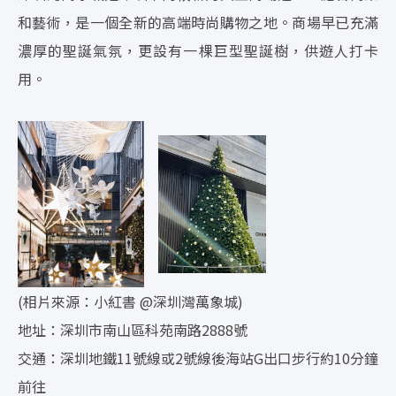
和藝術，是一個全新的高端時尚購物之地。商場早已充滿
濃厚的聖誕氣氛，更設有一棵巨型聖誕樹，供遊人打卡
用。
(相片來源：小紅書 @深圳灣萬象城)
地址：深圳市南山區科苑南路2888號
交通：深圳地鐵11號線或2號線後海站G出口步行約10分鐘
前往