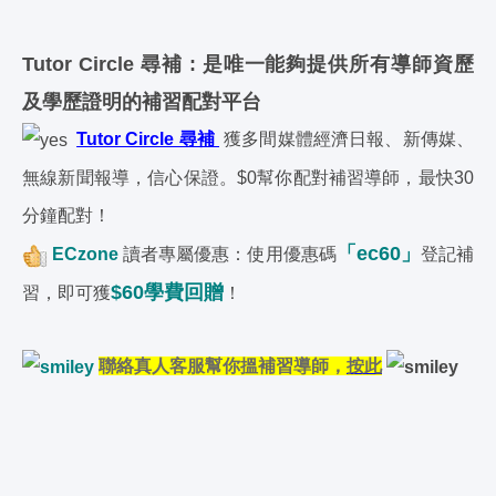
Tutor Circle 尋補 : 是唯一能夠提供所有導師資歷
及學歷證明的補習配對平台
Tutor Circle 尋補
獲多間媒體經濟日報、新傳媒、
無線新聞報導，信心保證。$0幫你配對補習導師，最快30
分鐘配對！
「ec60」
ECzone
讀者專屬優惠：使用優惠碼
登記補
$60學費回贈
習，即可獲
！
聯絡真人客服幫你搵補習導師，
按此