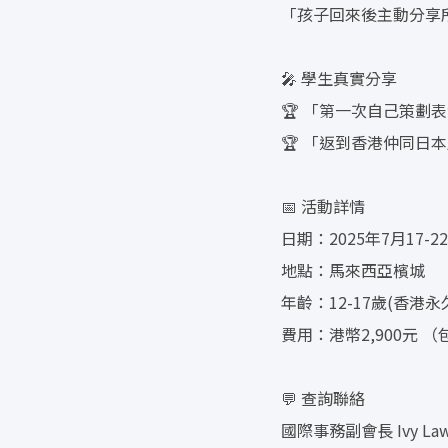
「孩子回來後主動分享所
🎤 學生真實分享
🏆 「第一次自己策劃
🏆 「返到香港仲同日本
📅 活動詳情
日期：2025年7月17-
地點：馬來西亞檳城
年齡：12-17歲(香港永
費用：港幣2,900元 
💬 查詢聯絡
國際事務副會長 Ivy Law 