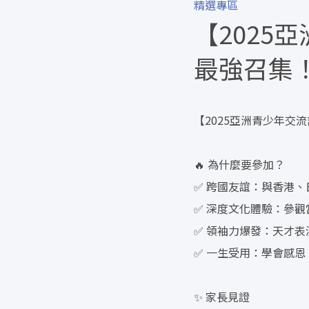
精選專區
【2025
最強召集
【2025亞洲青少年交流
🔥 為什麼要參加？
✅ 跨國友誼：與香港、
✅ 深度文化體驗：參
✅ 領袖力爆發：天才
✅ 一生受用：學會感
✨ 家長見證