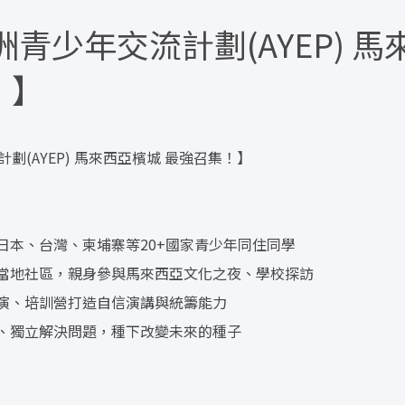
亞洲青少年交流計劃(AYEP) 
！】
計劃(AYEP) 馬來西亞檳城 最強召集！】
日本、台灣、柬埔寨等20+國家青少年同住同學
觀當地社區，親身參與馬來西亞文化之夜、學校探訪
表演、培訓營打造自信演講與統籌能力
恩、獨立解決問題，種下改變未來的種子