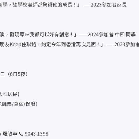
學，連學校老師都驚訝他的成長！」——2023參加者家長
表演，發現原來我都可以好有創意！」——2024參加者 中四 同學
朋友Keep住聯絡，約定今年到香港再次見面！」——2023參加者
22日（6日5夜）
久性居民)
（包機票/食宿/保險）
羅敏華 📞 9043 1398