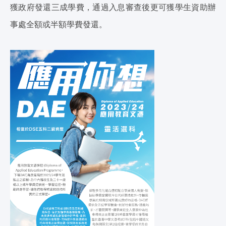
獲政府發還三成學費，通過入息審查後更可獲學生資助辦
事處全額或半額學費發還。