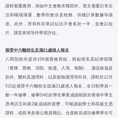
課程着重應用，例如中文會教求職寫作、英文着重日常生
活和職場溝通，數學則會涉及稅務、供樓計算數據等描
述。此外，所有科目筆試佔比不會多於一半，並會以短
片、課堂表現等作學習評估。
接受中六離校生及滿21歲港人報名
八間院校共提供159個選修群組，例如保安及紀律部隊
（警隊、懲教、消防、救護、入境、海關）、酒店旅遊及
款待、醫科及護理科，以及寵物護理等科目。課程於12月
5日起接受中六離校生或滿21歲港人報名，全日制學員一
般一年修畢，修畢DAE的學生畢業成績相當於香港中學文
憑考試五科第2級成績的資歷，可報讀副學士和高級文憑
課程，或投考多個公務員職位。合資格並成功修畢學生可