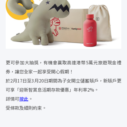
更可參加大抽獎，有機會贏取高達港幣5萬元旅遊現金禮
券，讓您全家一起享受開心假期！
於2月17日至3月20日期間為子女開立儲蓄賬戶，新賬戶更
可享「迎新智賞息活期存款優惠」年利率2%。
詳情可
按此
。
受條款及細則約束。