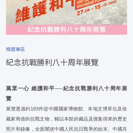
精選專區
紀念抗戰勝利八十周年展覽
萬眾一心
維護和平──
紀念抗戰勝利八十周年展
覽
展覽透過約183件從中國國家博物館、本地文博單位及收
藏家商借的抗戰文物，輔以本館的藏品及搜集得來的歷史
照片和錄像，全面闡述中國人民抗日戰爭的始末、中國共