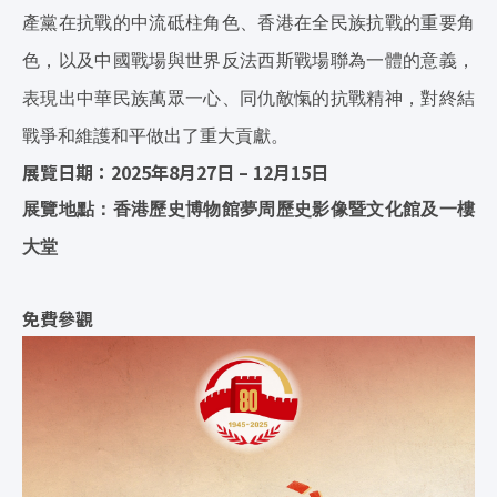
產黨在抗戰的中流砥柱角色、香港在全民族抗戰的重要角
色，以及中國戰場與世界反法西斯戰場聯為一體的意義，
表現出中華民族萬眾一心、同仇敵愾的抗戰精神，對終結
戰爭和維護和平做出了重大貢獻。
展覽日期：2025
年8
月27
日 – 12
月15
日
展覽地點：香港歷史博物館夢周歷史影像暨文化館及一樓
大堂
免費參觀