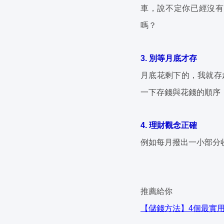
車，說不定你已經沒有
嗎？
3. 別等月底才存
月底花剩下的，我就存
一下存錢與花錢的順序
4. 理財觀念正確
例如每月撥出一小部分
推薦給你
【儲錢方法】4個最實用