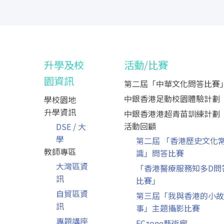
升學及校
活動/比賽
園資訊
第二屆「中華文化問答比賽
中銀香港足動校園體驗計劃
學校園地
升學資訊
中銀香港港超青苗訓練計劃
活動回顧
DSE / 大
學
第二屆 「香港歷史文化
教師專區
識」問答比賽
大灣區資
「香港醫療服務知多D問
訊
比賽」
自貿區資
第三屆「我與香港的小故
訊
事」主題攝影比賽
專題講座
ECzone藝術廊