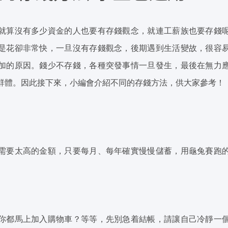
就算沒有多少資金的人也要有存錢觀念，就連工薪族也要存錢
是花卻非常快，一旦沒有存錢觀念，後期遇到生活變故，很容
加的原因。錢少不存錢，各種突發事情一旦發生，最後在無力
群體。因此接下來，小編會介紹不同的存錢方法，供大家參考！
需要太高的金額，只要每月、每年確實慢慢儲蓄，用龜兔賽跑
你都馬上加入購物車？等等，先別急着結帳，請讓自己冷靜一