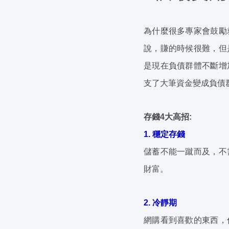
為什麼很多專家會鼓勵
說，賺的時候很難，但
是現在負債群體不斷增
支了大筆資金變成負債
存錢4大高招:
1. 穩定存錢
儲蓄不能一蹴而及，不
財富。
2. 冷靜期
網購看到喜歡的東西，