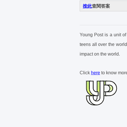
按此
查閱答案
Young Post is a unit o
teens all over the worl
impact on the world.
Click
here
to know mor