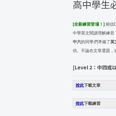
高中學生必
[全新練習登場！]
相信D
中學英文閱讀理解練習 
中六
的同學們準備了
英
供。不論在文章選題，
[Level 2：中四或
按此
下載文章
按此
下載練習