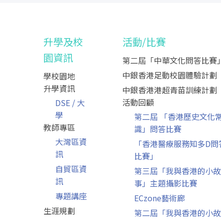
升學及校
活動/比賽
園資訊
第二屆「中華文化問答比賽
中銀香港足動校園體驗計劃
學校園地
升學資訊
中銀香港港超青苗訓練計劃
活動回顧
DSE / 大
學
第二屆 「香港歷史文化
教師專區
識」問答比賽
大灣區資
「香港醫療服務知多D問
訊
比賽」
自貿區資
第三屆「我與香港的小故
訊
事」主題攝影比賽
專題講座
ECzone藝術廊
生涯規劃
第二屆「我與香港的小故