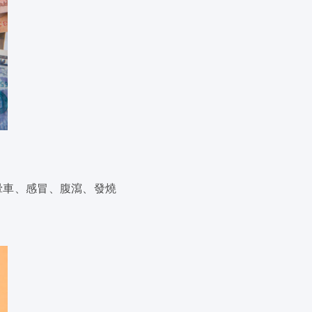
暈車、感冒、腹瀉、發燒