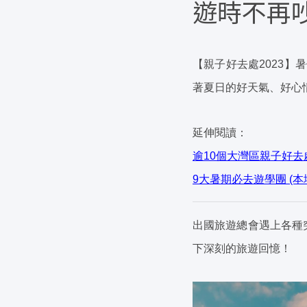
遊時不再
【親子好去處2023
著夏日的好天氣、好心
延伸閱讀：
逾10個大灣區親子好
9大暑期必去遊學團 (
出國旅遊總會遇上各種
下深刻的旅遊回憶！