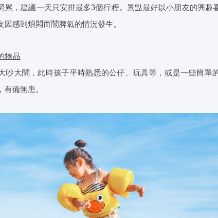
勞累，建議一天只安排最多3個行程。景點最好以小朋友的興趣
友因感到煩悶而鬧脾氣的情況發生。
友的物品
大吵大鬧，此時孩子平時熟悉的公仔、玩具等，或是一些簡單
，有備無患。