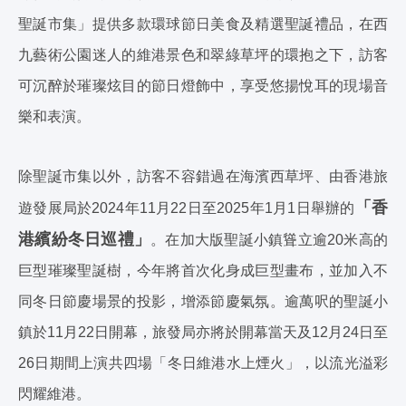
聖誕市集」提供多款環球節日美食及精選聖誕禮品，在西
九藝術公園迷人的維港景色和翠綠草坪的環抱之下，訪客
可沉醉於璀璨炫目的節日燈飾中，享受悠揚悅耳的現場音
樂和表演。
除聖誕市集以外，訪客不容錯過在海濱西草坪、由香港旅
「香
遊發展局於2024年11月22日至2025年1月1日舉辦的
港繽紛冬日巡禮」
。在加大版聖誕小鎮聳立逾20米高的
巨型璀璨聖誕樹，今年將首次化身成巨型畫布，並加入不
同冬日節慶場景的投影，增添節慶氣氛。逾萬呎的聖誕小
鎮於11月22日開幕，旅發局亦將於開幕當天及12月24日至
26日期間上演共四場「冬日維港水上煙火」，以流光溢彩
閃耀維港。