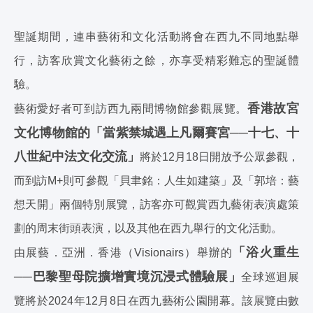
聖誕期間，連串藝術和文化活動將會在西九不同地點舉
行，訪客欣賞文化藝術之餘，亦享受精彩難忘的聖誕體
驗。
香港故宮
藝術愛好者可到訪西九兩間博物館參觀展覽。
文化博物館的「當紫禁城遇上凡爾賽宮──十七、十
八世紀中法文化交流」
將於12月18日開放予公眾參觀，
而到訪M+則可參觀「貝聿銘：人生如建築」及「郭培：藝
想天開」兩個特別展覽，訪客亦可觀賞西九藝術表演處策
劃的周末街頭表演，以及其他在西九舉行的文化活動。
「浴火重生
由展藝．亞洲．香港（Visionairs）舉辦的
──巴黎聖母院擴增實境沉浸式體驗展」
全球巡迴展
覽將於2024年12月8日在西九藝術公園開幕。該展覽由數