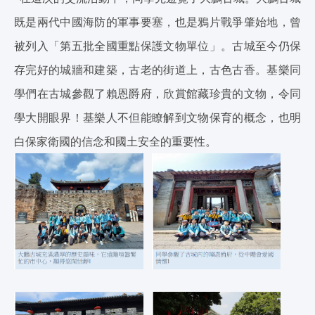
既是兩代中國海防的軍事要塞，也是鴉片戰爭肇始地，曾
被列入「第五批全國重點保護文物單位」。古城至今仍保
存完好的城牆和建築，古老的街道上，古色古香。基樂同
學們在古城參觀了賴恩爵府，欣賞館藏珍貴的文物，令同
學大開眼界！基樂人不但能瞭解到文物保育的概念，也明
白保家衛國的信念和國土安全的重要性。