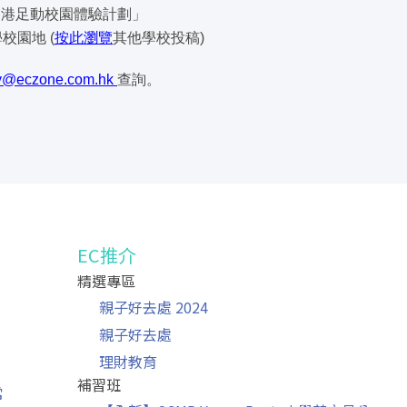
香港足動校園體驗計劃」
學校園地 (
按此瀏覽
其他學校投稿)
y@eczone.com.hk
查詢。
EC推介
精選專區
」
親子好去處 2024
親子好去處
理財教育
補習班
常