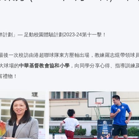
計劃」— 足動校園體驗計劃2023-24第十一擊！
，今季最後一次校訪由港超聯球隊東方壓軸出場，教練羅志焜帶領球
大球場的
中華基督教會協和小學
，向同學分享心得、指導訓練
富禮物！