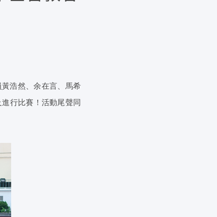
員黃浩然、余在言、馬希
及進行比賽！活動尾聲同