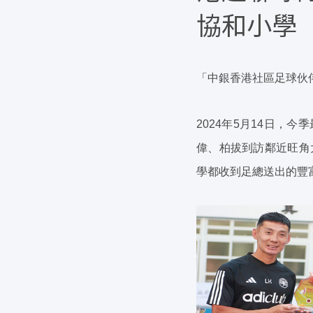
協和小學
「中銀香港社區足球伙伴
2024年5月14日
偉、柏拔到訪鄰近旺角
學都收到足總送出的豐