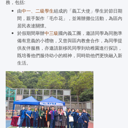
務，包括:
由
中一、二級學生
組成的「義工大使」學生於節日期
間，親手製作「毛巾花」，並籌辦攤位活動，為區內
居民表達關懷。
於假期間舉辦
中三級
國內義工團，邀請同學為同胞準
備有意義的小禮物，又曾與區內教會合作，為同學提
供友伴服務，亦邀請新移民同學到幼稚園進行探訪，
既培養他們服侍幼小的精神，同時助他們更快融入新
生活。