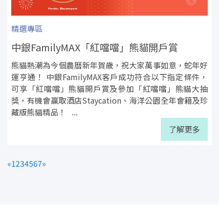
精選專區
中銀FamilyMAX「紅噹噹」熊貓開戶賞
熊貓熱潮為今個農曆新年賀歲，祝大家萬事如意，蛇年好
運亨通！ 中銀FamilyMAX客戶成功符合以下指定條件，
可享「紅噹噹」熊貓開戶賞及參加「紅噹噹」熊貓大抽
獎，有機會贏取酒店Staycation、海洋公園全年會籍及珍
藏版熊貓精品！ ...
了解更多
«
1
2
3
4
5
6
7
»