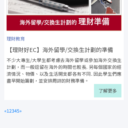
理財教育
【理財好EC】海外留學/交換生計劃的準備
不少大專生/大學生都考慮去海外留學或參加海外交換生
計劃，而一般逗留在海外的時間也較長. 另每個國家的經
濟情況、物價、以及生活開支都各有不同. 因此學生們應
盡早開始籌劃，並安排周詳的財務準備。
了解更多
«
1
2
3
4
5
»