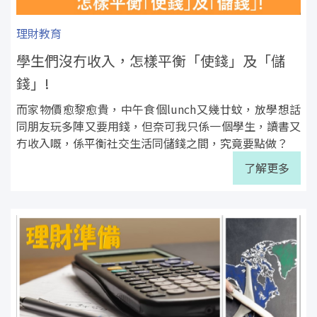
理財教育
學生們沒冇收入，怎樣平衡「使錢」及「儲
錢」!
而家物價愈黎愈貴，中午食個lunch又幾廿蚊，放學想話
同朋友玩多陣又要用錢，但奈可我只係一個學生，讀書又
冇收入嘅，係平衡社交生活同儲錢之間，究竟要點做？
了解更多