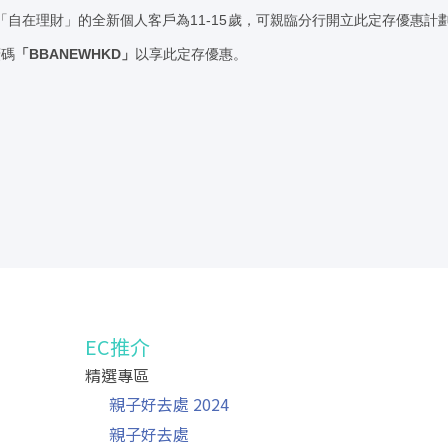
自在理財」的全新個人客戶為11-15歲，可親臨分行開立此定存優惠計劃
廣碼
「BBANEWHKD」
以享此定存優惠。
EC推介
精選專區
」
親子好去處 2024
親子好去處