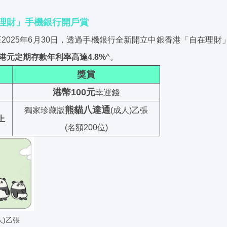
理財」手機銀行開戶賞
起至2025年6月30日，透過手機銀行全新開立中銀香港「自在理
港元定期存款年利率高達4.8%
^。
獎賞
港幣100元
幸運錢
熊貓八達通
獨家珍藏版
(成人)乙張
上
(名額200位)
人)乙張