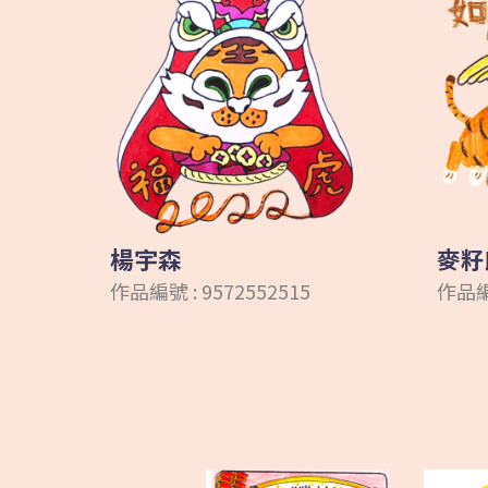
楊宇森
麥籽
作品編號 : 9572552515
作品編號