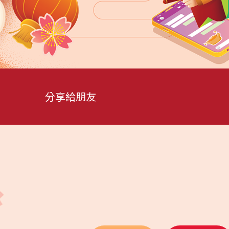
分享給朋友