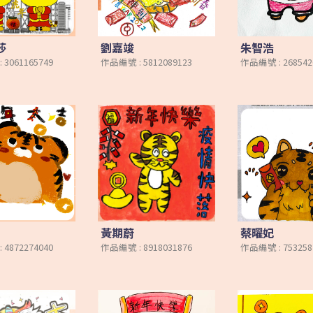
莎
劉嘉竣
朱智浩
3061165749
作品編號 : 5812089123
作品編號 : 268542
黃期蔚
蔡曜妃
4872274040
作品編號 : 8918031876
作品編號 : 753258