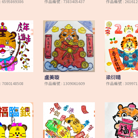
6595869386
作品編號 : 7383405437
作品編號 : 261612
盧美璇
梁衍晴
7080148508
作品編號 : 1309061609
作品編號 : 309971