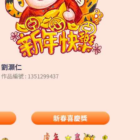
劉灝仁
作品編號 : 1351299437
新春喜慶獎