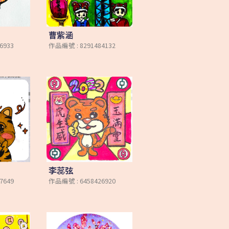
曹紫涵
6933
作品編號 : 8291484132
李蕊弦
7649
作品編號 : 6458426920