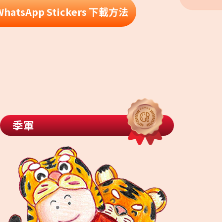
atsApp Stickers 下載方法
季軍