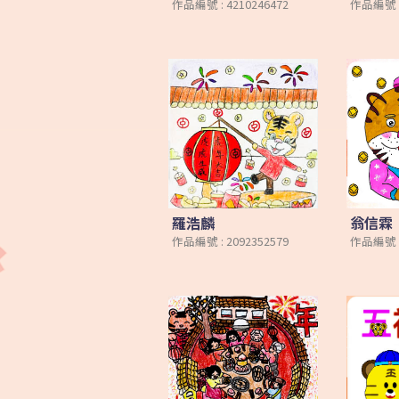
作品編號 : 4210246472
作品編號 : 
羅浩麟
翁信霖
作品編號 : 2092352579
作品編號 : 