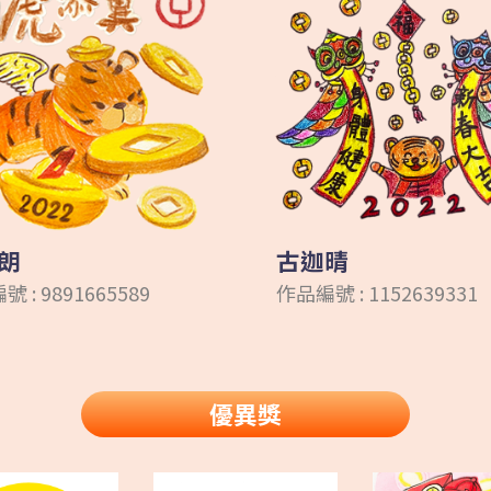
朗
古迦晴
 : 9891665589
作品編號 : 1152639331
優異獎