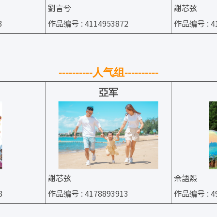
劉言兮
謝芯弦
3
作品编号 : 4114953872
作品编号 : 41
----------人气组
----------
亞
军
謝芯弦
佘語熙
8
作品编号 : 4178893913
作品编号 : 49