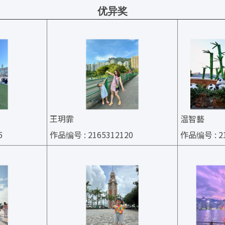
优异奖
王玥霏
温智藝
5
作品编号 : 2165312120
作品编号 : 21