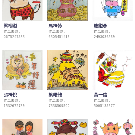
梁栩溢
馬梓詠
施鎰彥
作品編號 :
作品編號 :
作品編號 :
0675247533
6305451419
2493036589
葉皓維
黃一信
張梓悅
作品編號 :
作品編號 :
作品編號 :
7338509802
5005135877
1532672739