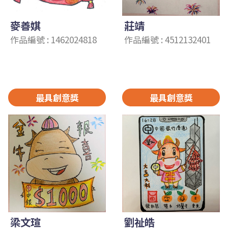
麥善娸
莊靖
作品編號 : 1462024818
作品編號 : 4512132401
最具創意獎
最具創意獎
梁文瑄
劉祉皓