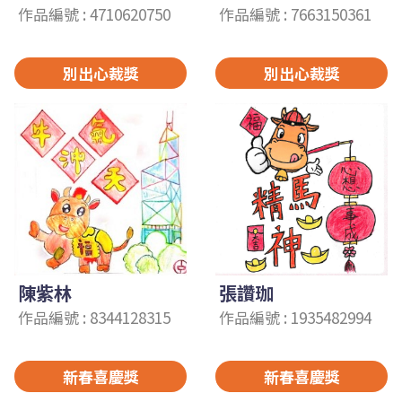
作品編號 : 4710620750
作品編號 : 7663150361
別出心裁獎
別出心裁獎
張讚珈
陳紫林
作品編號 : 1935482994
作品編號 : 8344128315
新春喜慶獎
新春喜慶獎