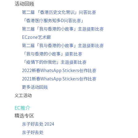
活动回顾
第二届 「香港历史文化常识」问答比赛
「香港医疗服务知多D问答比赛」
第三届「我与香港的小故事」主题摄影比赛
ECzone艺术廊
第二届「我与香港的小故事」主题摄影比赛
「我与香港的小故事」摄影比赛
「疫情下的你我他」主题摄影比赛
2022新春WhatsApp Stickers创作比赛
2021新春WhatsApp Stickers创作比赛
更多活动回顾
义工活动
EC推介
精选专区
亲子好去处 2024
亲子好去处