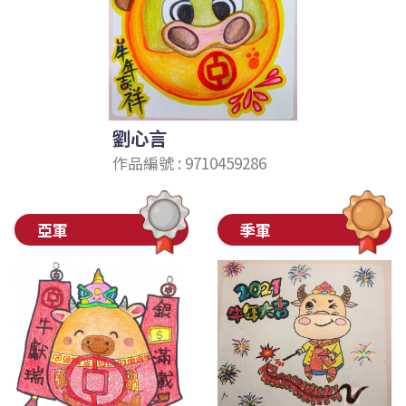
劉心言
作品編號 : 9710459286
亞軍
季軍