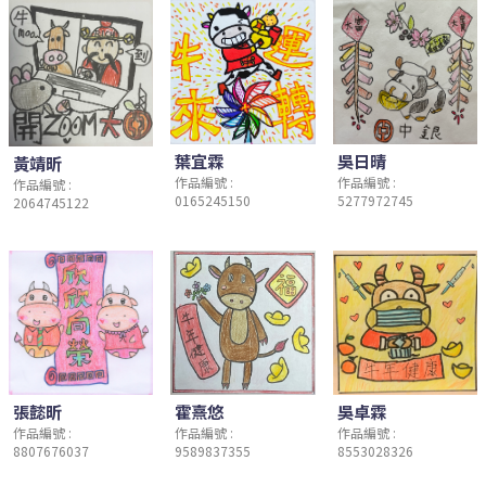
葉宜霖
吳日晴
黃靖昕
作品編號 :
作品編號 :
作品編號 :
0165245150
5277972745
2064745122
張懿昕
霍熹悠
吳卓霖
作品編號 :
作品編號 :
作品編號 :
8807676037
9589837355
8553028326