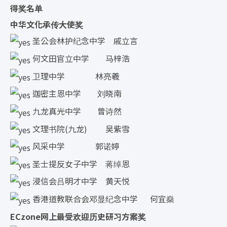
得奖名单
中华文化承传大使奖
圣公会林护纪念中学 戚立言
何文田官立中学 马梓浩
卫理中学 林亮羲
迦密主恩中学 刘晓南
九龙真光中学 曾诗然
文理书院(九龙) 吴紫雪
风采中学 郭诺婷
圣士提反女子中学 蒋绰恩
浸信会吕明才中学 黄天悦
香港道教联合会邓显纪念中学 何宜燊
ECzone网上最受欢迎历史研习方案奖