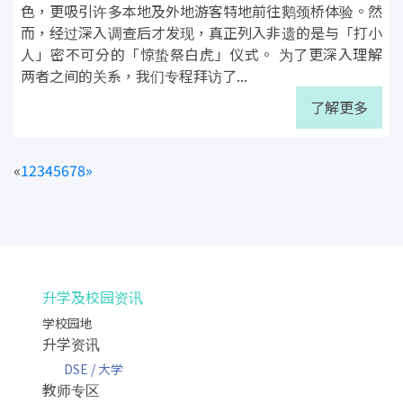
色，更吸引许多本地及外地游客特地前往鹅颈桥体验。然
而，经过深入调查后才发现，真正列入非遗的是与「打小
人」密不可分的「惊蛰祭白虎」仪式。 为了更深入理解
两者之间的关系，我们专程拜访了...
了解更多
«
1
2
3
4
5
6
7
8
»
升学及校园资讯
学校园地
升学资讯
DSE / 大学
教师专区