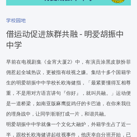
学校园地
借运动促进族群共融 - 明爱胡振中
中学
早前在电视剧集《金宵大厦2》中，有演员涂黑皮肤扮菲
佣惹起全城热议，更被指有歧视之嫌。集结十多个国籍学
生的明爱胡振中中学校长欧海健指，「最紧要懂得互相尊
重，不是用对方语言讲句『你好』，就叫共融。」运动便
是一道桥梁，如南亚版麻鹰捉鸡仔的卡巴迪，在你来我往
的埋身战中，让同学渐渐打成一片，和谐共融。
明爱胡振中中学就像一个文化大融炉，外籍学生占了近一
半，跟校长欧海健讲起歧视事件，他庆幸自分班开始，已