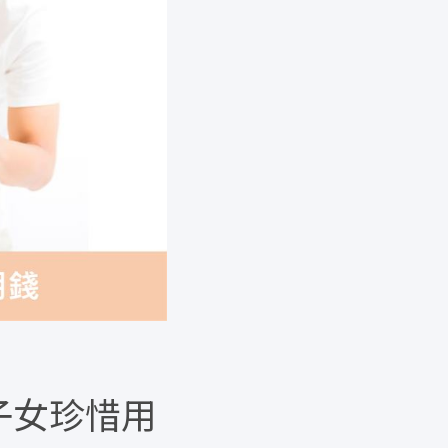
子女珍惜用