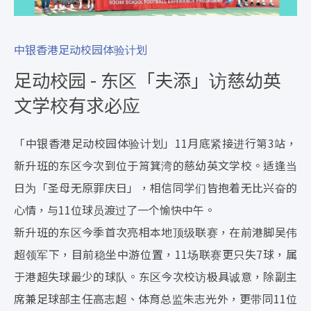
中银香港足动校园体验计划
足动校园 - 东区「夫添」访慈幼英
文学校有求必应
「中银香港足动校园体验计划」11月底紧接进行第3站，
新升班的东区今次到位于筲箕湾的慈幼英文学校。适逢当
日为「圣母无原罪庆日」，相信同学们皆抱着无比兴奋的
心情，与11位球员渡过了一个愉快中午。
新升班的东区今季首次亮相本地顶级联赛，在前港脚吴伟
超领军下，目前稳坐中游位置，11场联赛更只失7球，属
于港超失球最少的球队。东区今次校访极具诚意，除副主
席兼足球部主任高志超、体育总监朱志光外，更带同11位