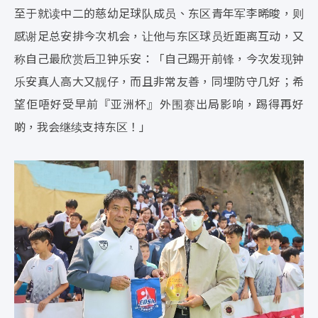
至于就读中二的慈幼足球队成员、东区青年军李晞晙，则
感谢足总安排今次机会，让他与东区球员近距离互动，又
称自己最欣赏后卫钟乐安：「自己踢开前锋，今次发现钟
乐安真人高大又靓仔，而且非常友善，同埋防守几好；希
望佢唔好受早前『亚洲杯』外围赛出局影响，踢得再好
啲，我会继续支持东区！」