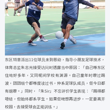
东区特意派出11位球员来到慈幼，指导小朋友足球技术，
体育总监朱志光接受访问时透露当中原因：「自己喺东区
住咗好多年，又同呢间学校有渊源。自己童年时嚟过踢
波，囝囝细个都喺度读过书，仲系足球队成员，佢今日都
有返嚟。」同时，「朱Sir」不忘评价学生表现：「踢得都
唔错，但始终都系学生。如果佢哋想再进步，一定要离开
校园，去接受球会正规训练。」