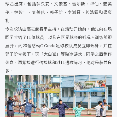
球员出席，包括钟乐安、文素基、雷尔斯、华仙、麦美
伦、林智丰、麦美伦、郭子阶、李溢晋、郭浩霖和梁奕
礼。
今次校访由高志超客串主持，在活动开始前，他先向在场
同学介绍了11位球员，以及东区足球会的近况。训练随即
展开，约20位慈幼C Grade足球校队成员立即热身，并在
郭子阶带领下，玩「大白鲨」等破冰游戏；同学之后稍作
休息，再紧接进行传接球和2打1进攻练习，绝对是获益良
多。