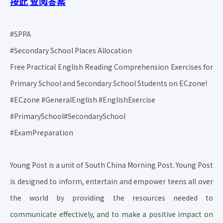
按此
查阅答案
#SPPA
#Secondary School Places Allocation
Free Practical English Reading Comprehension Exercises for
Primary School and Secondary School Students on ECzone!
#ECzone #GeneralEnglish #EnglishExercise
#PrimarySchool#SecondarySchool
#ExamPreparation
Young Post is a unit of South China Morning Post. Young Post
is designed to inform, entertain and empower teens all over
the world by providing the resources needed to
communicate effectively, and to make a positive impact on