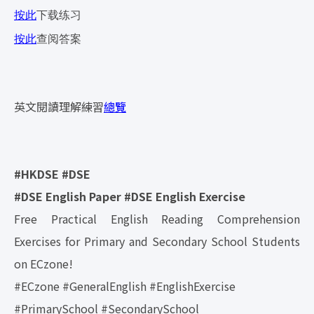
按此
下载练习
按此
查阅答案
英文閱讀理解練習
總覽
#HKDSE #DSE
#DSE English Paper #DSE English Exercise
Free Practical English Reading Comprehension
Exercises for Primary and Secondary School Students
on ECzone!
#ECzone #GeneralEnglish #EnglishExercise
#PrimarySchool #SecondarySchool