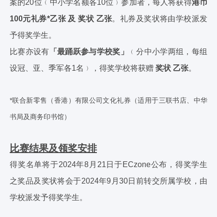
案的20位﹙中小学名额各10位﹚参加者，每人将获得
港币
100
元礼券
*
乙张
及
奖状
乙张
。礼券及奖状将由学校派发
予得奖学生。
比赛亦设有
「最踊跃参与学校奖」
﹙分中小学两组，每组
设冠、亚、季军各1名﹚，得奖学校将获赠
奖状
乙张
。
*联合新零售（香港）有限公司文化礼券（适用于三联书店、中华
书局及商务印书馆）
比赛结果及领奖安排
得奖名单将于2024年8月21日于ECzone公布，得奖学生
之奖品及奖状将会于2024年9月30日前转交所属学校，由
学校派发予得奖学生。