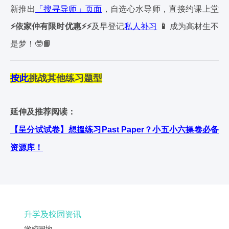
新推出
「搜寻导师」页面
，自选心水导师，直接约课上堂
⚡依家仲有限时优惠⚡⚡
及早登记
私人补习
📱
成为高材生不
是梦！🤓📙
按此
挑战其他练习题型
延伸及推荐阅读：
【呈分试试卷】想搵练习Past Paper？小五小六操卷必备
资源库！
升学及校园资讯
学校园地